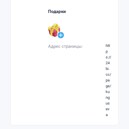
Подарки
htt
Адрес страницы:
p
s://
24
bi.
cc/
pa
ge/
ku
ng
us
ev
a