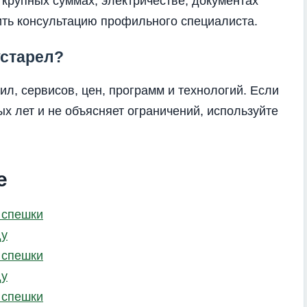
, крупных суммах, электричестве, документах
ить консультацию профильного специалиста.
устарел?
л, сервисов, цен, программ и технологий. Если
х лет и не объясняет ограничений, используйте
е
з спешки
ду
з спешки
ду
з спешки